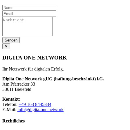
Senden
✕
DIGITA ONE NETWORK
Ihr Netzwerk für digitalen Erfolg.
Digita One Network gUG (haftungsbeschränkt) i.G.
Am Pfarracker 33
33611 Bielefeld
Kontakt:
Telefon:
+49 163 8445834
E-Mail:
info@digita-one.network
Rechtliches