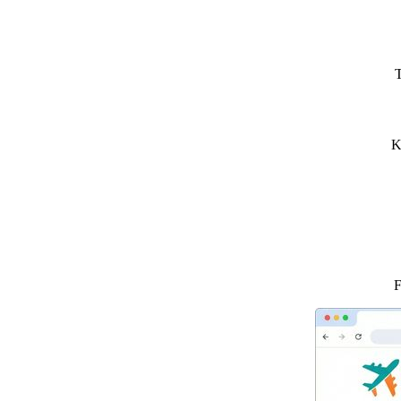
T
K
F