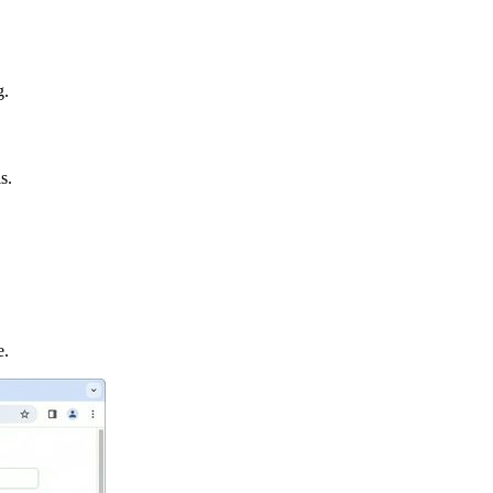
g.
s.
e.