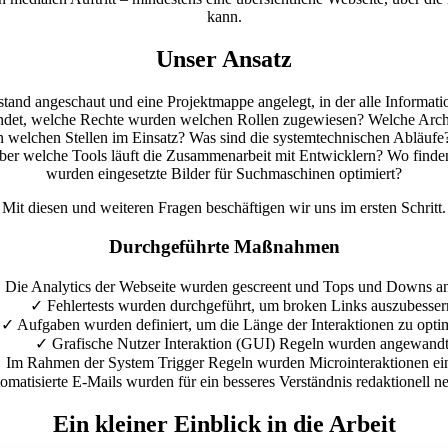
kann.
Unser Ansatz
stand angeschaut und eine Projektmappe angelegt, in der alle Informati
et, welche Rechte wurden welchen Rollen zugewiesen? Welche Archite
n welchen Stellen im Einsatz? Was sind die systemtechnischen Abläufe? 
er welche Tools läuft die Zusammenarbeit mit Entwicklern? Wo finde
wurden eingesetzte Bilder für Suchmaschinen optimiert?
Mit diesen und weiteren Fragen beschäftigen wir uns im ersten Schritt.
Durchgeführte Maßnahmen
✓
Die Analytics der Webseite wurden gescreent und Tops und Downs ana
✓
Fehlertests wurden durchgeführt, um broken Links auszubesser
✓
Aufgaben wurden definiert, um die Länge der Interaktionen zu opti
✓
Grafische Nutzer Interaktion (GUI) Regeln wurden angewandt
✓
Im Rahmen der System Trigger Regeln wurden Microinteraktionen ein
omatisierte E-Mails wurden für ein besseres Verständnis redaktionell ne
Ein kleiner Einblick in die Arbeit