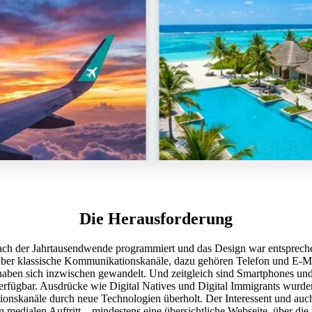
Die Herausforderung
ch der Jahrtausendwende programmiert und das Design war entsprechen
ber klassische Kommunikationskanäle, dazu gehören Telefon und E-Ma
aben sich inzwischen gewandelt. Und zeitgleich sind Smartphones und
erfügbar. Ausdrücke wie Digital Natives und Digital Immigrants wurde
onskanäle durch neue Technologien überholt. Der Interessent und auc
 medialen Auftritt – mindestens eine übersichtliche Webseite, über die